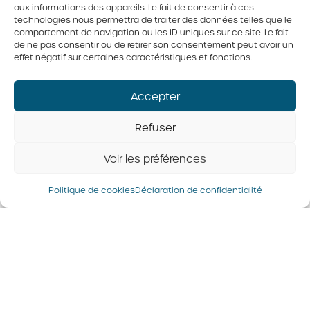
aux informations des appareils. Le fait de consentir à ces
3 façons d'apprêter ses
technologies nous permettra de traiter des données telles que le
oeufs à la perfection
comportement de navigation ou les ID uniques sur ce site. Le fait
de ne pas consentir ou de retirer son consentement peut avoir un
effet négatif sur certaines caractéristiques et fonctions.
Cuits durs, brouillés ou encore pochés,
découvrer comment cuisiner les oeufs de ces
Accepter
3 façons !
Refuser
*Cliquez sur l’image pour voir la recette complète*
Voir les préférences
© 2026 Tous droits réservés. Fédération des producteurs d’oeufs
du Québec
Politique de cookies
Déclaration de confidentialité
Politique de confidentialité