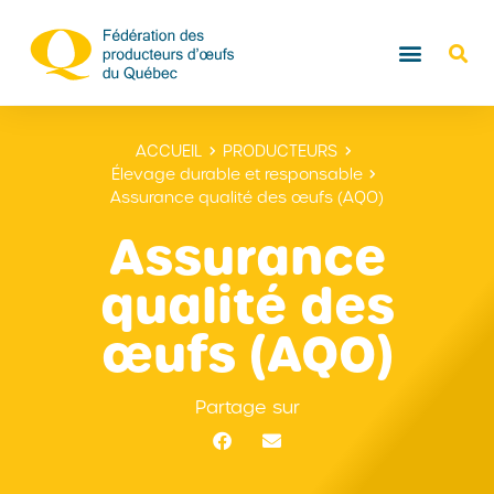
ACCUEIL
PRODUCTEURS
Élevage durable et responsable
Assurance qualité des œufs (AQO)
Assurance
qualité des
œufs (AQO)
Partage sur