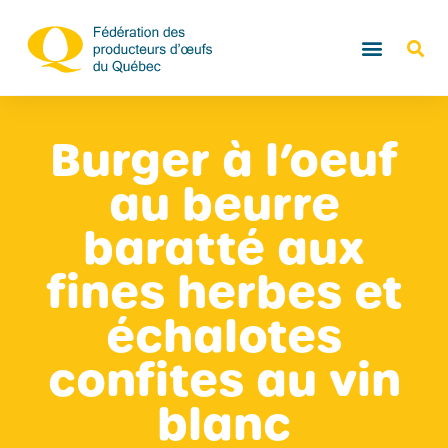
Burger à l’oeuf
au beurre
baratté aux
fines herbes et
échalotes
confites au vin
blanc