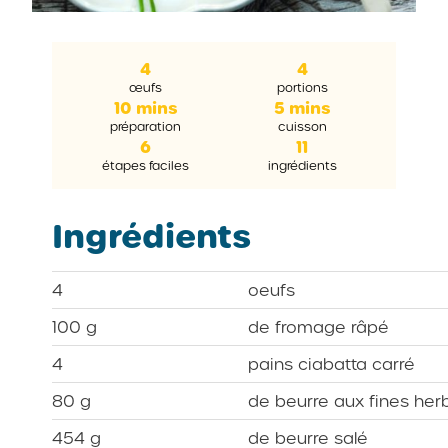
4
4
œufs
portions
10 mins
5 mins
préparation
cuisson
6
11
étapes faciles
ingrédients
Ingrédients
4
oeufs
100 g
de fromage râpé
4
pains ciabatta carré
80 g
de beurre aux fines her
454 g
de beurre salé