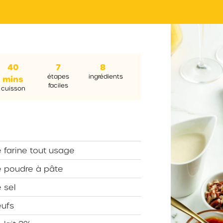
40
7
8
étapes
ingrédients
mins
faciles
cuisson
 farine tout usage
 poudre à pâte
 sel
ufs