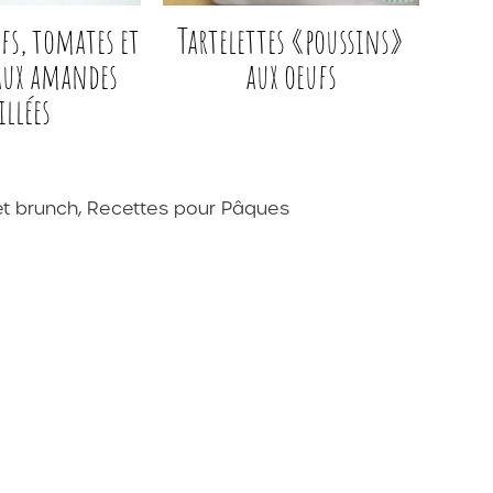
fs, tomates et
Tartelettes «poussins»
 aux amandes
aux oeufs
illées
et brunch
,
Recettes pour Pâques