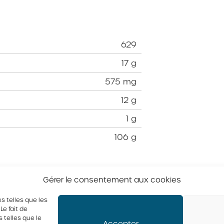
629
17 g
575 mg
12 g
1 g
106 g
Gérer le consentement aux cookies
s telles que les
e fait de
 telles que le
Accepter