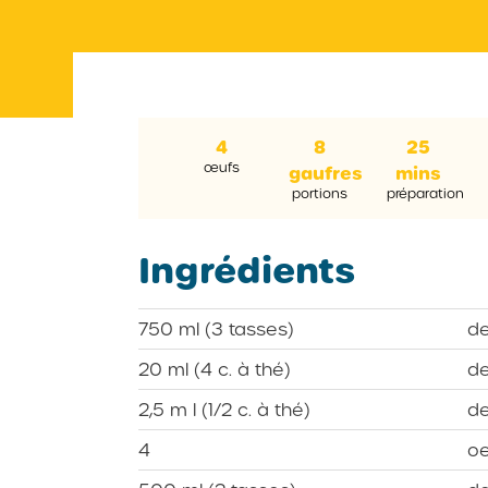
4
8
25
œufs
gaufres
mins
portions
préparation
Ingrédients
750 ml (3 tasses)
de
20 ml (4 c. à thé)
de
2,5 m l (1/2 c. à thé)
de
4
oe