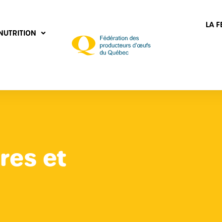
LA 
NUTRITION
res et