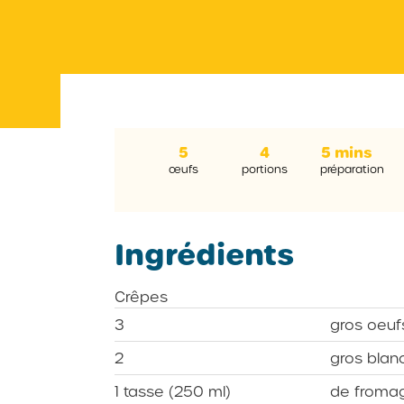
5
4
5 mins
œufs
portions
préparation
Ingrédients
Crêpes
3
gros oeuf
2
gros blan
1 tasse (250 ml)
de fromage