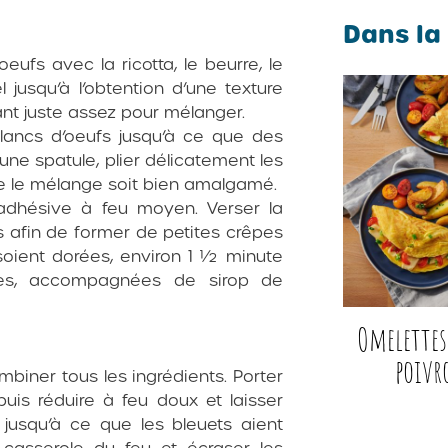
Dans la
eufs avec la ricotta, le beurre, le
l jusqu’à l’obtention d’une texture
uant juste assez pour mélanger.
blancs d’oeufs jusqu’à ce que des
’une spatule, plier délicatement les
ue le mélange soit bien amalgamé.
adhésive à feu moyen. Verser la
s afin de former de petites crêpes
 soient dorées, environ 1 ½ minute
des, accompagnées de sirop de
Omelettes 
poivr
iner tous les ingrédients. Porter
puis réduire à feu doux et laisser
, jusqu’à ce que les bleuets aient
a casserole du feu et écraser les