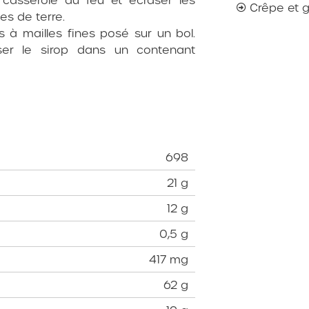
Crêpe et 
es de terre.
 à mailles fines posé sur un bol.
rser le sirop dans un contenant
698
21 g
12 g
0,5 g
417 mg
62 g