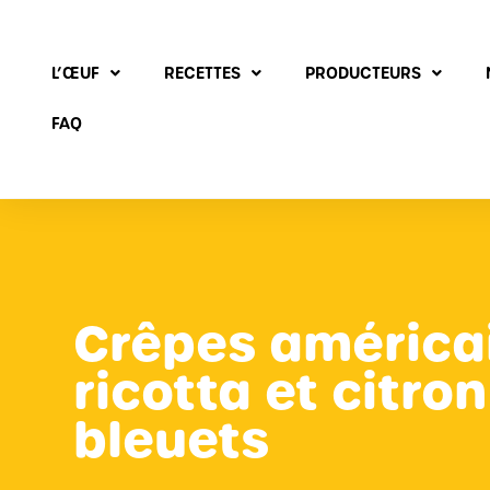
L’ŒUF
RECETTES
PRODUCTEURS
FAQ
Crêpes américa
ricotta et citro
bleuets