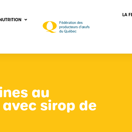
LA 
NUTRITION
ines au
n avec sirop de