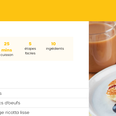
25
5
10
étapes
ingrédients
mins
faciles
cuisson
s
cs d’oeufs
 ricotta lisse