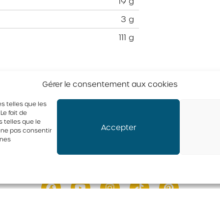
19 g
3 g
111 g
Gérer le consentement aux cookies
s telles que les
e fait de
 telles que le
Accepter
e ne pas consentir
ines
ufs