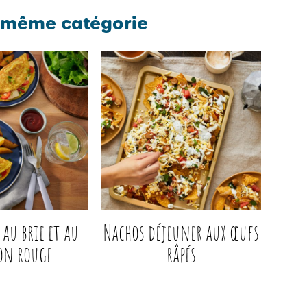
 même catégorie
au brie et au
Nachos déjeuner aux œufs
on rouge
râpés