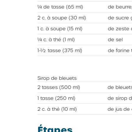
¼ de tasse (65 ml)
de beurre
2 c. à soupe (30 ml)
de sucre 
1 c. à soupe (15 ml)
de zeste 
¼ c. à thé (1 ml)
de sel
1-½ tasse (375 ml)
de farine
Sirop de bleuets
2 tasses (500 ml)
de bleuets
1 tasse (250 ml)
de sirop d
2 c. à thé (10 ml)
de jus de 
Étapes