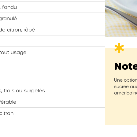
, fondu
granulé
de citron, râpé
 tout usage
Not
Une option
sucrée au
, frais ou surgelés
américaine
’érable
citron