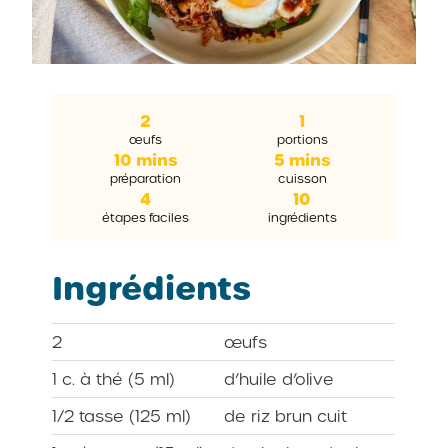
2
1
œufs
portions
10 mins
5 mins
préparation
cuisson
4
10
étapes faciles
ingrédients
Ingrédients
2
œufs
1 c. à thé (5 ml)
d’huile d’olive
1/2 tasse (125 ml)
de riz brun cuit