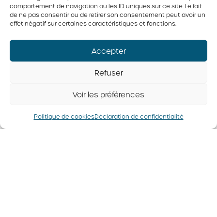
comportement de navigation ou les ID uniques sur ce site. Le fait
de ne pas consentir ou de retirer son consentement peut avoir un
Quiche lorraine
Casserole à la patate
effet négatif sur certaines caractéristiques et fonctions.
douce
Accepter
Refuser
Dîner
,
Miroir
,
Recettes internationales
,
Recettes
Voir les préférences
pour sportifs
,
Recettes rapides
,
Recettes
végétariennes
Politique de cookies
Déclaration de confidentialité
© 2026 Tous droits réservés. Fédération des producteurs d’oeufs
du Québec
Politique de confidentialité