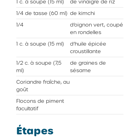
1 c. à soupe (15 ml)
de vinaigre de riz
1/4 de tasse (60 ml)
de kimchi
1/4
d’oignon vert, coupé
en rondelles
1 c. à soupe (15 ml)
d’huile épicée
croustillante
1/2 c. à soupe (7,5
de graines de
ml)
sésame
Coriandre fraîche, au
goût
Flocons de piment
facultatif
Étapes