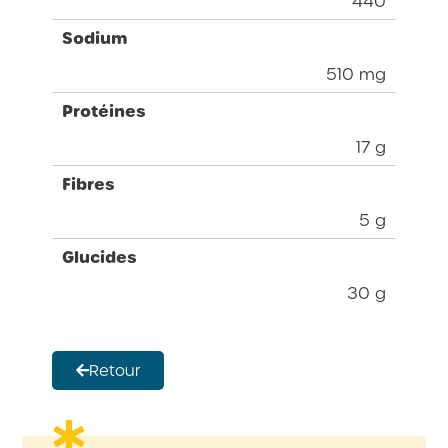
440
Sodium
510 mg
Protéines
17 g
Fibres
5 g
Glucides
30 g
Retour