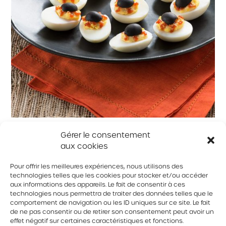
Y’oeufs de tritons injectés de sang
Gérer le consentement
aux cookies
Pour offrir les meilleures expériences, nous utilisons des
technologies telles que les cookies pour stocker et/ou accéder
aux informations des appareils. Le fait de consentir à ces
technologies nous permettra de traiter des données telles que le
© 2026 Tous droits réservés. Fédération des producteurs d’oeufs
du Québec
comportement de navigation ou les ID uniques sur ce site. Le fait
de ne pas consentir ou de retirer son consentement peut avoir un
Politique de confidentialité
effet négatif sur certaines caractéristiques et fonctions.