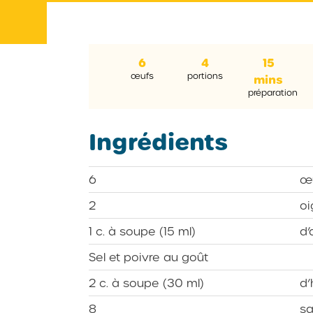
6
4
15
œufs
portions
mins
préparation
Ingrédients
6
œ
2
oi
1 c. à soupe (15 ml)
d’
Sel et poivre au goût
2 c. à soupe (30 ml)
d’
8
sa