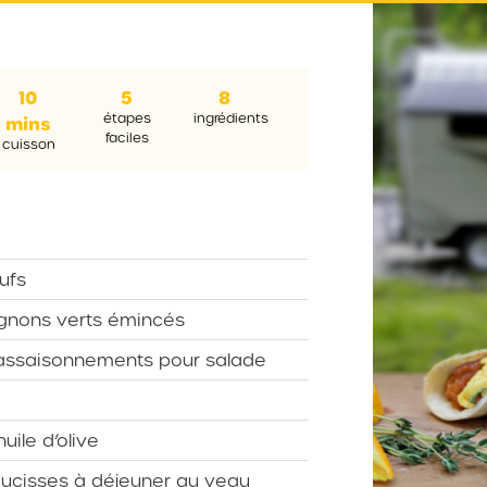
10
5
8
étapes
ingrédients
mins
faciles
cuisson
ufs
gnons verts émincés
assaisonnements pour salade
huile d’olive
ucisses à déjeuner au veau