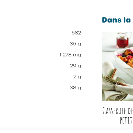
Dans la
582
35 g
1 278 mg
29 g
2 g
38 g
Casserole d
petit