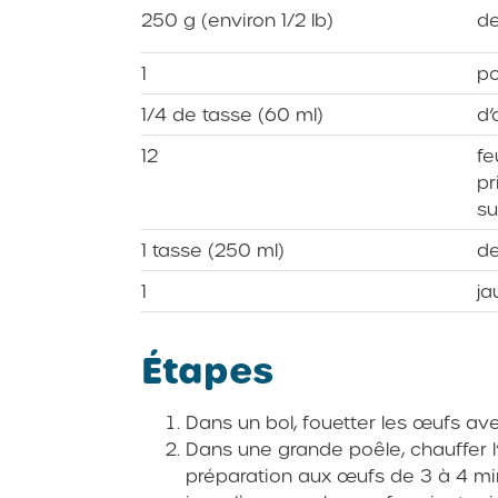
250 g (environ 1/2 lb)
de
1
po
1/4 de tasse (60 ml)
d’
12
fe
pr
su
1 tasse (250 ml)
de
1
ja
Étapes
Dans un bol, fouetter les œufs avec 
Dans une grande poêle, chauffer l’
préparation aux œufs de 3 à 4 m