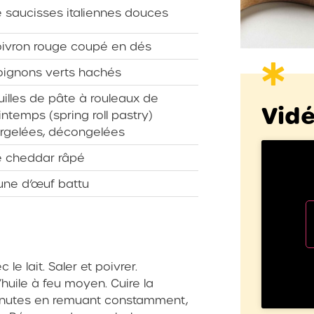
 saucisses italiennes douces
ivron rouge coupé en dés
oignons verts hachés
uilles de pâte à rouleaux de
Vid
intemps (spring roll pastry)
rgelées, décongelées
 cheddar râpé
une d’œuf battu
le lait. Saler et poivrer.
huile à feu moyen. Cuire la
inutes en remuant constamment,