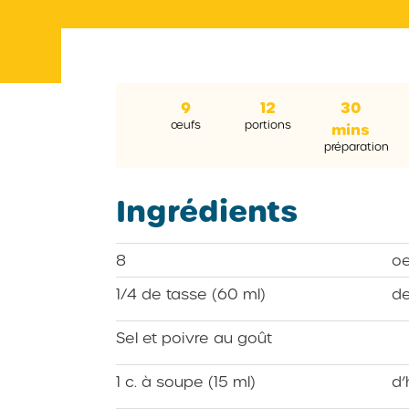
9
12
30
œufs
portions
mins
préparation
Ingrédients
8
oe
1/4 de tasse (60 ml)
de
Sel et poivre au goût
1 c. à soupe (15 ml)
d’