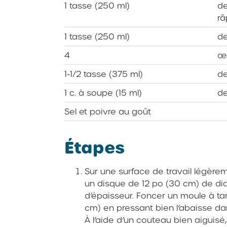
1 tasse (250 ml)
de
râ
1 tasse (250 ml)
de
4
œ
1-1/2 tasse (375 ml)
de
1 c. à soupe (15 ml)
de
Sel et poivre au goût
Étapes
Sur une surface de travail légère
un disque de 12 po (30 cm) de dia
d’épaisseur. Foncer un moule à ta
cm) en pressant bien l’abaisse dan
À l’aide d’un couteau bien aiguisé,