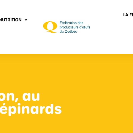
LA 
NUTRITION
on, au
 épinards