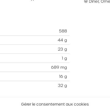
Dîner
,
Ome
588
44 g
23 g
1 g
689 mg
16 g
32 g
Gérer le consentement aux cookies