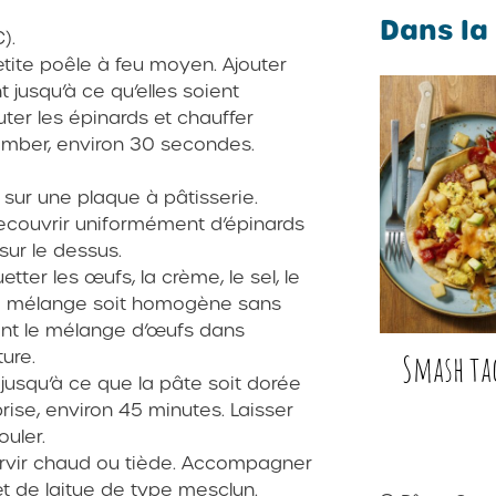
Dans la
).
etite poêle à feu moyen. Ajouter
 jusqu’à ce qu’elles soient
uter les épinards et chauffer
omber, environ 30 secondes.
e sur une plaque à pâtisserie.
ecouvrir uniformément d’épinards
sur le dessus.
tter les œufs, la crème, le sel, le
 le mélange soit homogène sans
ent le mélange d’œufs dans
ture.
Smash ta
u jusqu’à ce que la pâte soit dorée
prise, environ 45 minutes. Laisser
uler.
ervir chaud ou tiède. Accompagner
et de laitue de type mesclun.