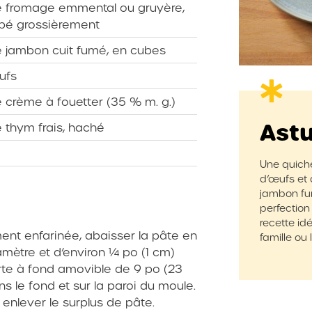
 fromage emmental ou gruyère,
pé grossièrement
 jambon cuit fumé, en cubes
ufs
 crème à fouetter (35 % m. g.)
Ast
 thym frais, haché
Une quiche 
d’œufs et 
jambon fum
perfection
recette id
ment enfarinée, abaisser la pâte en
famille ou 
mètre et d’environ ¼ po (1 cm)
rte à fond amovible de 9 po (23
s le fond et sur la paroi du moule.
 enlever le surplus de pâte.