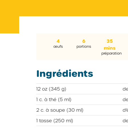
4
6
35
œufs
portions
mins
préparation
Ingrédients
12 oz (345 g)
de
1 c. à thé (5 ml)
de
2 c. à soupe (30 ml)
d’
1 tasse (250 ml)
de