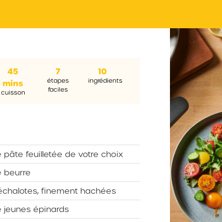
45
7
10
étapes
ingrédients
mins
faciles
cuisson
 pâte feuilletée de votre choix
 beurre
échalotes, finement hachées
 jeunes épinards