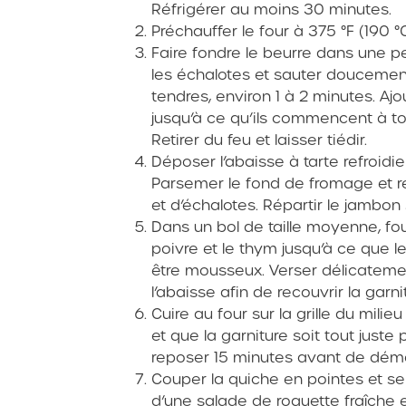
Réfrigérer au moins 30 minutes.
Préchauffer le four à 375 °F (190 °C
Faire fondre le beurre dans une p
les échalotes et sauter doucement
tendres, environ 1 à 2 minutes. Ajo
jusqu’à ce qu’ils commencent à t
Retirer du feu et laisser tiédir.
Déposer l’abaisse à tarte refroidi
Parsemer le fond de fromage et r
et d’échalotes. Répartir le jambon 
Dans un bol de taille moyenne, foue
poivre et le thym jusqu’à ce que
être mousseux. Verser délicatem
l’abaisse afin de recouvrir la garni
Cuire au four sur la grille du milie
et que la garniture soit tout juste 
reposer 15 minutes avant de démo
Couper la quiche en pointes et s
d’une salade de roquette fraîche 