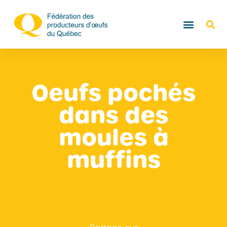
Oeufs pochés
dans des
moules à
muffins