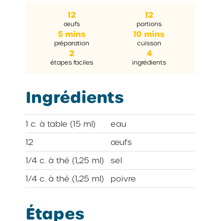
12
12
œufs
portions
5 mins
10 mins
préparation
cuisson
2
4
étapes faciles
ingrédients
Ingrédients
1 c. à table (15 ml)
eau
12
œufs
1/4 c. à thé (1,25 ml)
sel
1/4 c. à thé (1,25 ml)
poivre
Étapes