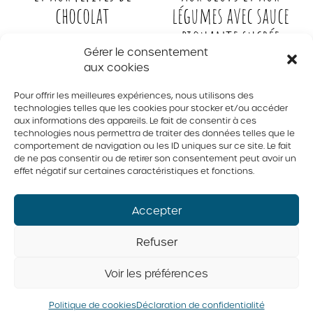
chocolat
légumes avec sauce
piquante sucrée
Gérer le consentement
aux cookies
Pour offrir les meilleures expériences, nous utilisons des
Déjeuner et brunch
,
Menu enfant
,
Poché
,
technologies telles que les cookies pour stocker et/ou accéder
Recettes pour sportifs
aux informations des appareils. Le fait de consentir à ces
technologies nous permettra de traiter des données telles que le
comportement de navigation ou les ID uniques sur ce site. Le fait
© 2026 Tous droits réservés. Fédération des producteurs d’oeufs
du Québec
de ne pas consentir ou de retirer son consentement peut avoir un
effet négatif sur certaines caractéristiques et fonctions.
Politique de confidentialité
Accepter
Refuser
Voir les préférences
Politique de cookies
Déclaration de confidentialité
Conception Activis
Votre agence web