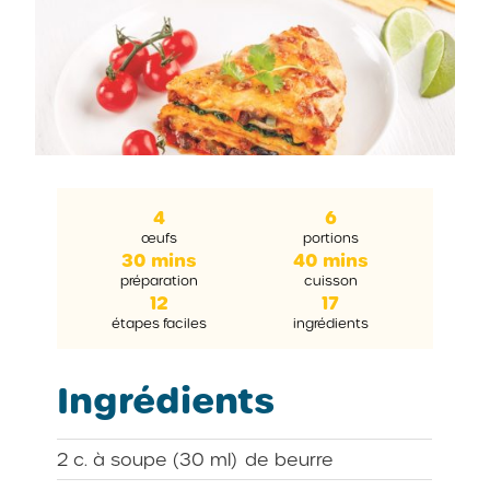
4
6
œufs
portions
30 mins
40 mins
préparation
cuisson
12
17
étapes faciles
ingrédients
Ingrédients
2 c. à soupe (30 ml)
de beurre