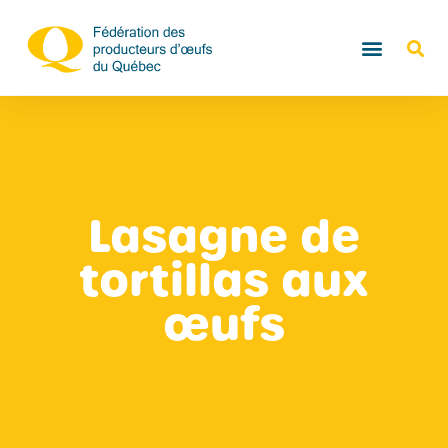
Lasagne de
tortillas aux
œufs