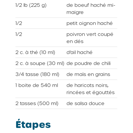
1/2 lb (225 g)
de boeuf haché mi-
maigre
1/2
petit oignon haché
1/2
poivron vert coupé
en dés
2 c. à thé (10 ml)
d’ail haché
2 c. à soupe (30 ml)
de poudre de chili
3/4 tasse (180 ml)
de maïs en grains
1 boite de 540 ml
de haricots noirs,
rincées et égouttés
2 tasses (500 ml)
de salsa douce
Étapes