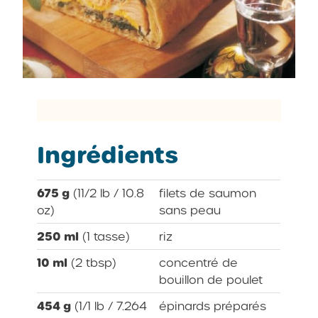
Ingrédients
675 g
(11/2 lb / 10.8
filets de saumon
oz)
sans peau
250 ml
(1 tasse)
riz
10 ml
(2 tbsp)
concentré de
bouillon de poulet
454 g
(1/1 lb / 7.264
épinards préparés