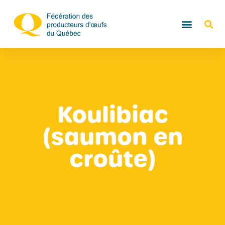
Koulibiac
(saumon en
croûte)