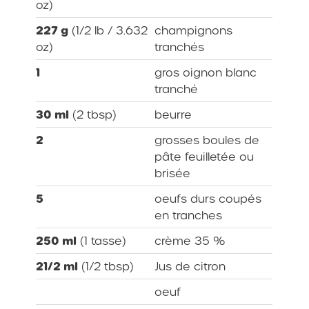
oz)
227 g
(1/2 lb / 3.632
champignons
oz)
tranchés
1
gros oignon blanc
tranché
30 ml
(2 tbsp)
beurre
2
grosses boules de
pâte feuilletée ou
brisée
5
oeufs durs coupés
en tranches
250 ml
(1 tasse)
crème 35 %
21/2 ml
(1/2 tbsp)
Jus de citron
oeuf