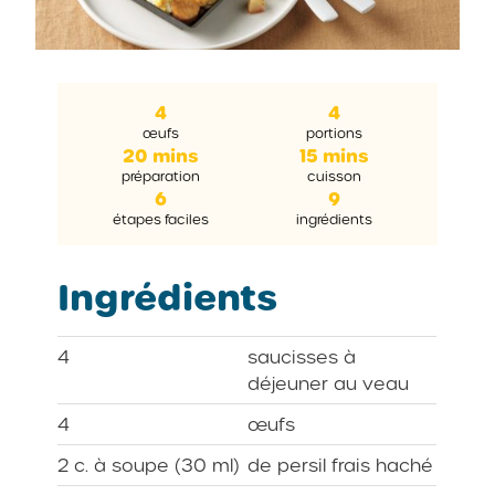
4
4
œufs
portions
20 mins
15 mins
préparation
cuisson
6
9
étapes faciles
ingrédients
Ingrédients
4
saucisses à
déjeuner au veau
4
œufs
2 c. à soupe (30 ml)
de persil frais haché