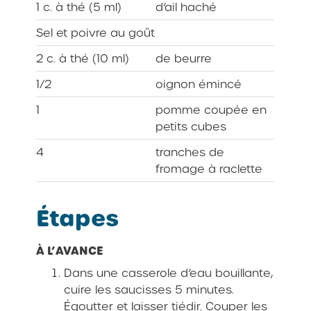
1 c. à thé (5 ml)
d’ail haché
Sel et poivre au goût
2 c. à thé (10 ml)
de beurre
1/2
oignon émincé
1
pomme coupée en
petits cubes
4
tranches de
fromage à raclette
Étapes
À L’AVANCE
Dans une casserole d’eau bouillante,
cuire les saucisses 5 minutes.
Égoutter et laisser tiédir. Couper les