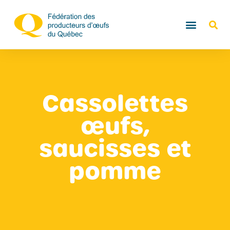
Cassolettes
œufs,
saucisses et
pomme