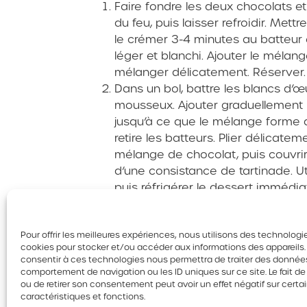
Faire fondre les deux chocolats et
du feu, puis laisser refroidir. Mett
le crémer 3-4 minutes au batteur é
léger et blanchi. Ajouter le mélang
mélanger délicatement. Réserver.
Dans un bol, battre les blancs d’œu
mousseux. Ajouter graduellement l
jusqu’à ce que le mélange forme 
retire les batteurs. Plier délicate
mélange de chocolat, puis couvrir e
d’une consistance de tartinade. Ut
puis réfrigérer le dessert immédi
Pour offrir les meilleures expériences, nous utilisons des technologie
cookies pour stocker et/ou accéder aux informations des appareils. L
consentir à ces technologies nous permettra de traiter des données
comportement de navigation ou les ID uniques sur ce site. Le fait d
ou de retirer son consentement peut avoir un effet négatif sur certa
Retour
caractéristiques et fonctions.