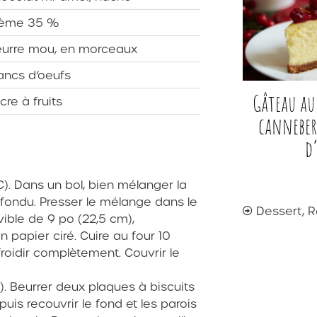
rème 35 %
urre mou, en morceaux
ancs d’oeufs
Gâteau au
cre à fruits
canneber
d’
C). Dans un bol, bien mélanger la
 fondu. Presser le mélange dans le
Dessert
,
R
ible de 9 po (22,5 cm),
 papier ciré. Cuire au four 10
efroidir complètement. Couvrir le
). Beurrer deux plaques à biscuits
uis recouvrir le fond et les parois