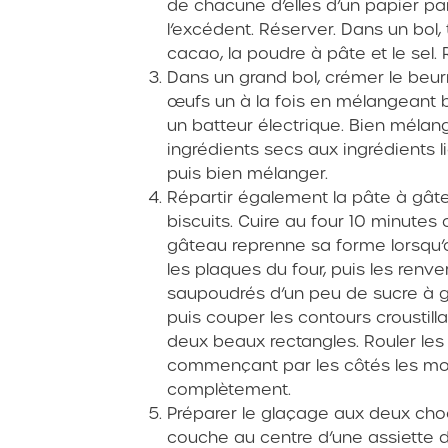
de chacune d’elles d’un papier parc
l’excédent. Réserver. Dans un bol, 
cacao, la poudre à pâte et le sel. 
Dans un grand bol, crémer le beurr
œufs un à la fois en mélangeant 
un batteur électrique. Bien mélan
ingrédients secs aux ingrédients liq
puis bien mélanger.
Répartir également la pâte à gât
biscuits. Cuire au four 10 minutes
gâteau reprenne sa forme lorsqu’on
les plaques du four, puis les renv
saupoudrés d’un peu de sucre à gla
puis couper les contours croustil
deux beaux rectangles. Rouler les
commençant par les côtés les moin
complètement.
Préparer le glaçage aux deux cho
couche au centre d’une assiette d