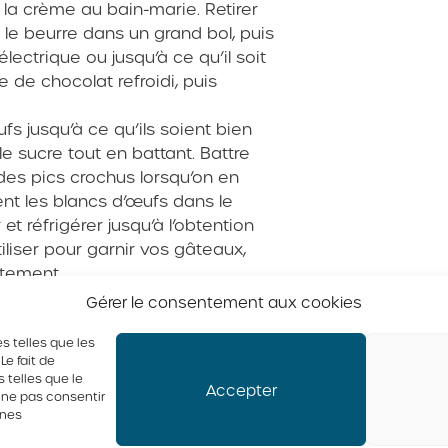
 la crème au bain-marie. Retirer
re le beurre dans un grand bol, puis
lectrique ou jusqu’à ce qu’il soit
e de chocolat refroidi, puis
fs jusqu’à ce qu’ils soient bien
e sucre tout en battant. Battre
des pics crochus lorsqu’on en
ment les blancs d’œufs dans le
t réfrigérer jusqu’à l’obtention
iliser pour garnir vos gâteaux,
atement.
Gérer le consentement aux cookies
s telles que les
e fait de
 telles que le
Accepter
e ne pas consentir
ines