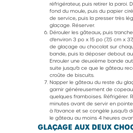
réfrigérateur, puis retirer la paro
fond du moule, puis du papier ciré.
de service, puis la presser très lé
glaçage. Réserver.
Dérouler les gâteaux, puis tranch
d’environ 3 po x 15 po (7,5 cm x 
de glaçage au chocolat sur chaq
bande, puis la déposer debout au 
Enrouler une deuxième bande autou
suite jusqu’à ce que le gâteau re
croûte de biscuits.
Napper le gâteau du reste du gla
garnir généreusement de copeau
quelques framboises. Réfrigérer. R
minutes avant de servir en pointe
à l’avance et se congèle jusqu’à 
le gâteau au moins 4 heures avant 
GLAÇAGE AUX DEUX CHO