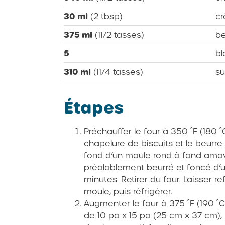
30 ml
(2 tbsp)
c
375 ml
(11/2 tasses)
be
5
bl
310 ml
(11/4 tasses)
su
Étapes
Préchauffer le four à 350 ˚F (180 ˚
chapelure de biscuits et le beurre
fond d’un moule rond à fond amov
préalablement beurré et foncé d’un
minutes. Retirer du four. Laisser r
moule, puis réfrigérer.
Augmenter le four à 375 ˚F (190 ˚C
de 10 po x 15 po (25 cm x 37 cm), p