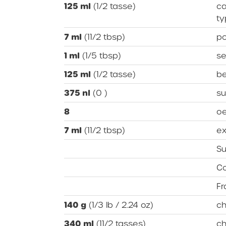
125 ml
(1/2 tasse)
ca
ty
7 ml
(11/2 tbsp)
po
1 ml
(1/5 tbsp)
se
125 ml
(1/2 tasse)
b
375 nl
(0 )
su
8
oe
7 ml
(11/2 tbsp)
ex
Su
C
Fr
140 g
(1/3 lb / 2.24 oz)
ch
340 ml
(11/2 tasses)
ch