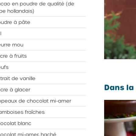
cao en poudre de qualité (de
pe hollandais)
udre à pâte
l
eurre mou
cre à fruits
ufs
trait de vanille
Dans la
cre à glacer
opeaux de chocolat mi-amer
amboises fraîches
ocolat blanc
ocolat mi-amer, haché