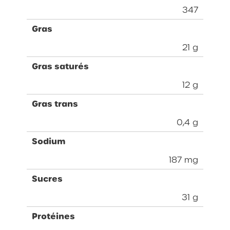
347
Gras
21 g
Gras saturés
12 g
Gras trans
0,4 g
Sodium
187 mg
Sucres
31 g
Protéines