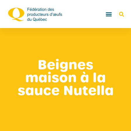
Beignes
maison à la
sauce Nutella