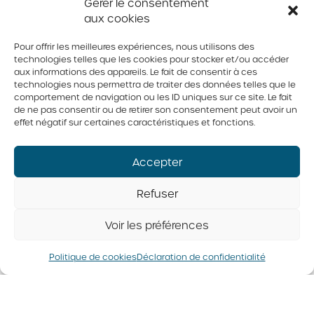
Gérer le consentement
aux cookies
Pour offrir les meilleures expériences, nous utilisons des
technologies telles que les cookies pour stocker et/ou accéder
aux informations des appareils. Le fait de consentir à ces
technologies nous permettra de traiter des données telles que le
comportement de navigation ou les ID uniques sur ce site. Le fait
de ne pas consentir ou de retirer son consentement peut avoir un
Brownie
Pommes de terre
effet négatif sur certaines caractéristiques et fonctions.
halloweenesque
farcies au cheddar,
bacon et œufs
Accepter
Refuser
Voir les préférences
Cabane à sucre
,
Dessert
Politique de cookies
Déclaration de confidentialité
© 2026 Tous droits réservés. Fédération des producteurs d’oeufs
du Québec
Politique de confidentialité