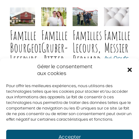
Famille
Famille
Familles
Famille
Bourgeois-
Gruber-
Lecours,
Messier
Lefebvre
Ritter
Bernard,
Avi-Oeufs
inc.
Gérer le consentement
Barnabé
Ferme St-
Ferme
aux cookies
Ours inc.
Ritter inc
et
Pour offrir les meilleures expériences, nous utilisons des
technologies telles que les cookies pour stocker et/ou accéder
Langevin
aux informations des appareils. Le fait de consentir à ces
technologies nous permettra de traiter des données telles que le
Ferme
comportement de navigation ou les ID uniques sur ce site. Le fait
Lecours
de ne pas consentir ou de retirer son consentement peut avoir un
Bernard
effet négatif sur certaines caractéristiques et fonctions.
inc.
Accepter