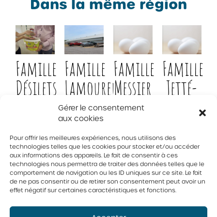
Dans la même région
Famille
Famille
Famille
Famille
Désilets
Lamoureux
Messier
Jetté-
Bertrand
Agrigesco
4530331
Entreprise
Gérer le consentement
inc.
Canada
Élydelle
aux cookies
inc.
inc.
Plumobec
inc.
Pour offrir les meilleures expériences, nous utilisons des
technologies telles que les cookies pour stocker et/ou accéder
aux informations des appareils. Le fait de consentir à ces
technologies nous permettra de traiter des données telles que le
comportement de navigation ou les ID uniques sur ce site. Le fait
© 2026 Tous droits réservés. Fédération des producteurs d’oeufs
de ne pas consentir ou de retirer son consentement peut avoir un
du Québec
effet négatif sur certaines caractéristiques et fonctions.
Politique de confidentialité