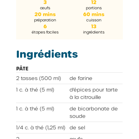
3
12
œufs
portions
20 mins
60 mins
préparation
cuisson
6
13
étapes faciles
ingrédients
Ingrédients
PÂTE
2 tasses (500 ml)
de farine
1 c. à thé (5 ml)
d’épices pour tarte
à la citrouille
1 c. à thé (5 ml)
de bicarbonate de
soude
1/4 c. à thé (1,25 ml)
de sel
2
œufs