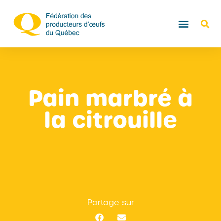
Pain marbré à
la citrouille
Partage sur