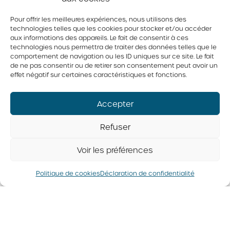
Pour offrir les meilleures expériences, nous utilisons des
technologies telles que les cookies pour stocker et/ou accéder
aux informations des appareils. Le fait de consentir à ces
technologies nous permettra de traiter des données telles que le
comportement de navigation ou les ID uniques sur ce site. Le fait
de ne pas consentir ou de retirer son consentement peut avoir un
effet négatif sur certaines caractéristiques et fonctions.
Accepter
Refuser
«Mug cake» au
Pain doré du
chocolat de Valérie
campeur style
Voir les préférences
Grenier
s’mores
Politique de cookies
Déclaration de confidentialité
Boîtes à lunch
,
Collation
,
Dessert