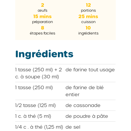
2
12
œufs
portions
15 mins
25 mins
préparation
cuisson
8
10
étapes faciles
ingrédients
Ingrédients
1 tasse (250 ml) + 2
de farine tout usage
c. à soupe (30 ml)
1 tasse (250 ml)
de farine de blé
entier
1/2 tasse (125 ml)
de cassonade
1 c. à thé (5 ml)
de poudre à pâte
1/4 c . à thé (1,25 ml)
de sel