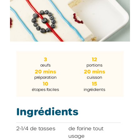
3
12
œufs
portions
20 mins
20 mins
préparation
cuisson
10
15
étapes faciles
ingrédients
Ingrédients
2-1/4 de tasses
de farine tout
usage