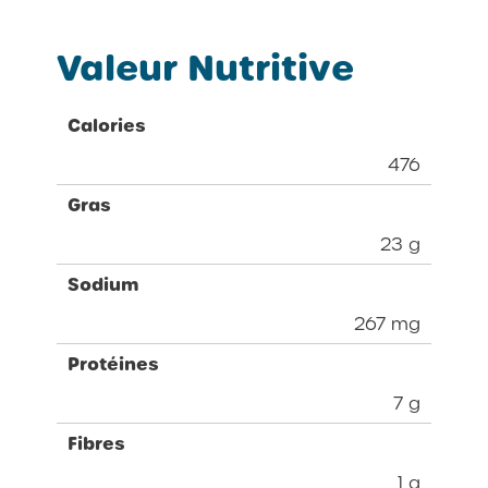
Valeur Nutritive
Calories
476
Gras
23 g
Sodium
267 mg
Protéines
7 g
Fibres
1 g