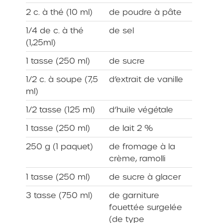
2 c. à thé (10 ml)
de poudre à pâte
1/4 de c. à thé
de sel
(1,25ml)
1 tasse (250 ml)
de sucre
1/2 c. à soupe (7,5
d’extrait de vanille
ml)
1/2 tasse (125 ml)
d’huile végétale
1 tasse (250 ml)
de lait 2 %
250 g (1 paquet)
de fromage à la
crème, ramolli
1 tasse (250 ml)
de sucre à glacer
3 tasse (750 ml)
de garniture
fouettée surgelée
(de type