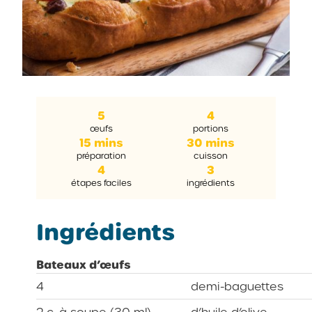
5
4
œufs
portions
15 mins
30 mins
préparation
cuisson
4
3
étapes faciles
ingrédients
Ingrédients
Bateaux d’œufs
4
demi-baguettes
2 c. à soupe (30 ml)
d’huile d’olive