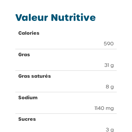
Valeur Nutritive
Calories
590
Gras
31 g
Gras saturés
8 g
Sodium
1140 mg
Sucres
3 g