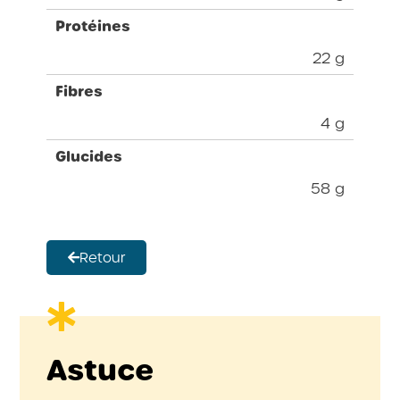
Protéines
22 g
Fibres
4 g
Glucides
58 g
Retour
Astuce