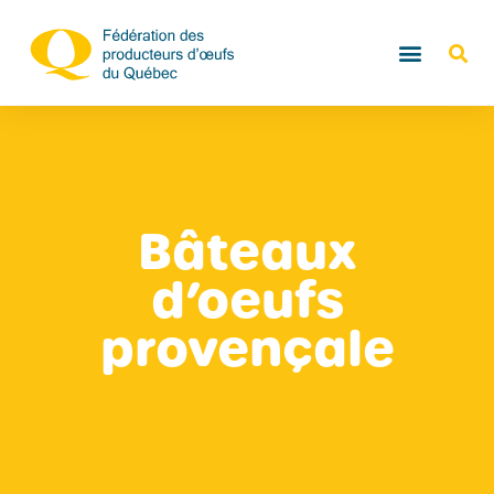
Bâteaux
d’oeufs
provençale