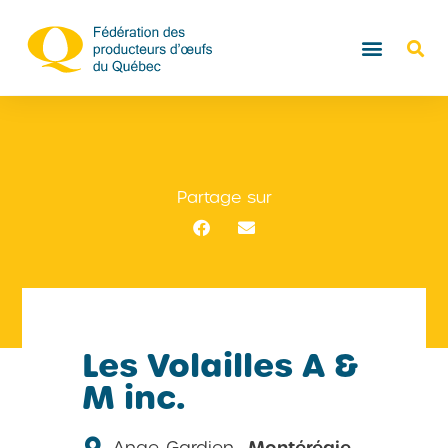
Partage sur
Les Volailles A &
M inc.
Ange-Gardien,
Montérégie