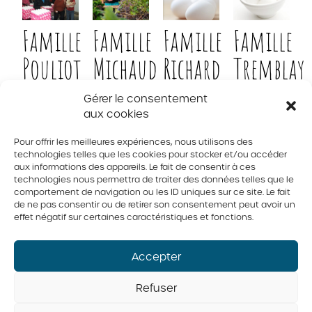
Famille
Famille
Famille
Famille
Pouliot
Michaud
Richard
Tremblay
Ferme L.
Ferme
9506-
Les
Gérer le consentement
Pouliot &
BioProviedence
0471
Poules à
fils inc.
Québec
Juliette
aux cookies
Inc.
inc.
Pour offrir les meilleures expériences, nous utilisons des
technologies telles que les cookies pour stocker et/ou accéder
aux informations des appareils. Le fait de consentir à ces
technologies nous permettra de traiter des données telles que le
comportement de navigation ou les ID uniques sur ce site. Le fait
© 2026 Tous droits réservés. Fédération des producteurs d’oeufs
du Québec
de ne pas consentir ou de retirer son consentement peut avoir un
effet négatif sur certaines caractéristiques et fonctions.
Politique de confidentialité
Accepter
Refuser