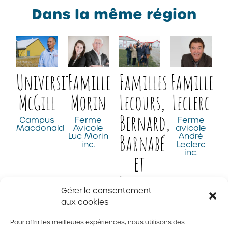
Dans la même région
Université
Famille
Familles
Famille
McGill
Morin
Lecours,
Leclerc
Bernard,
Campus
Ferme
Ferme
Macdonald
Avicole
avicole
Barnabé
Luc Morin
André
inc.
Leclerc
inc.
et
Langevin
Gérer le consentement
Ferme
aux cookies
Lecours
Bernard
Pour offrir les meilleures expériences, nous utilisons des
inc.