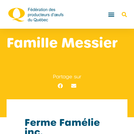
Famille Messier
Partage sur
Ferme Famélie
inc.