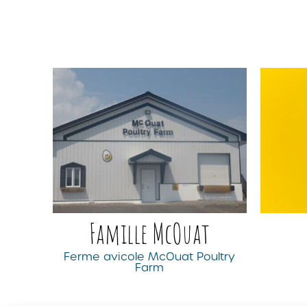
Famille McOuat
Ferme avicole McOuat Poultry
Farm