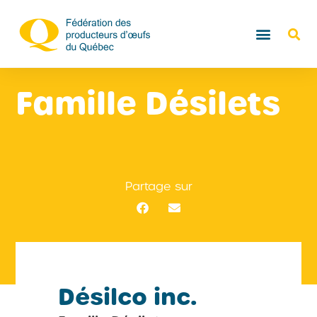
Famille Désilets
Partage sur
Désilco inc.