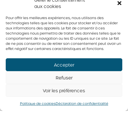
Gérer le consentement
aux cookies
Dans la même région
Pour offrir les meilleures expériences, nous utilisons des
technologies telles que les cookies pour stocker et/ou accéder
aux informations des appareils. Le fait de consentir à ces
technologies nous permettra de traiter des données telles que le
comportement de navigation ou les ID uniques sur ce site. Le fait
de ne pas consentir ou de retirer son consentement peut avoir un
Famille
Famille
Famille
Famille
effet négatif sur certaines caractéristiques et fonctions.
Poirier
Dionne-
Desharnais-
Poirier
Accepter
Pépin
Lafrance
Ferme
Ferme
Bon
des
Refuser
Matin inc
Poiriers
Aviparc
Prince-
inc.
Oeuf inc.
Voir les préférences
Politique de cookies
Déclaration de confidentialité
© 2026 Tous droits réservés. Fédération des producteurs d’oeufs
du Québec
Politique de confidentialité