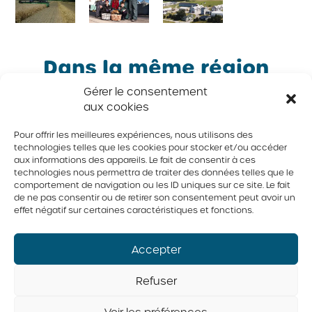
Dans la même région
Gérer le consentement
aux cookies
Pour offrir les meilleures expériences, nous utilisons des
technologies telles que les cookies pour stocker et/ou accéder
Famille
Famille
Familles
Famille
aux informations des appareils. Le fait de consentir à ces
technologies nous permettra de traiter des données telles que le
Boire
Jetté-
Lecours,
Sarkaria
comportement de navigation ou les ID uniques sur ce site. Le fait
de ne pas consentir ou de retirer son consentement peut avoir un
Bertrand
Bernard,
Ferme
Ferme
effet négatif sur certaines caractéristiques et fonctions.
A.B.S. inc
Avicole
Barnabé
Rigaud
Plumobec
inc.
Accepter
inc.
et
Refuser
Langevin
Voir les préférences