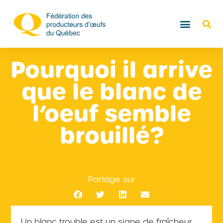
Pourquoi il arrive
que le blanc de
l’oeuf semble
brouillé?
Partage sur
Un blanc trouble est un signe de fraîcheur