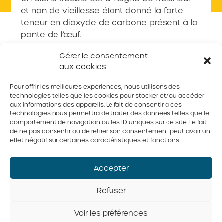
et non de vieillesse étant donné la forte
teneur en dioxyde de carbone présent à la
ponte de l’œuf.
Gérer le consentement
aux cookies
Retour à la foire aux questions
Pour offrir les meilleures expériences, nous utilisons des
technologies telles que les cookies pour stocker et/ou accéder
aux informations des appareils. Le fait de consentir à ces
technologies nous permettra de traiter des données telles que le
© 2026 Tous droits réservés. Fédération des producteurs d’oeufs
du Québec
comportement de navigation ou les ID uniques sur ce site. Le fait
de ne pas consentir ou de retirer son consentement peut avoir un
Politique de confidentialité
effet négatif sur certaines caractéristiques et fonctions.
Accepter
Refuser
Voir les préférences