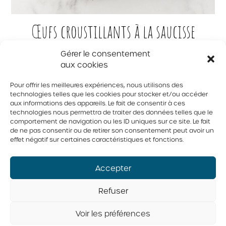
Œufs croustillants à la saucisse
Gérer le consentement
aux cookies
Pour offrir les meilleures expériences, nous utilisons des
1
2
3
4
5
6
technologies telles que les cookies pour stocker et/ou accéder
aux informations des appareils. Le fait de consentir à ces
technologies nous permettra de traiter des données telles que le
© 2026 Tous droits réservés. Fédération des producteurs d’oeufs
du Québec
comportement de navigation ou les ID uniques sur ce site. Le fait
de ne pas consentir ou de retirer son consentement peut avoir un
Politique de confidentialité
effet négatif sur certaines caractéristiques et fonctions.
Accepter
Refuser
Voir les préférences