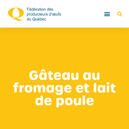
Gâteau au
fromage et lait
de poule