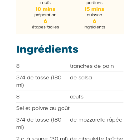
œufs
portions
10 mins
15 mins
préparation
cuisson
6
6
étapes faciles
ingrédients
Ingrédients
8
tranches de pain
3/4 de tasse (180
de salsa
ml)
8
œufs
Sel et poivre au goût
3/4 de tasse (180
de mozzarella râpée
ml)
2 c. à soupe (30 ml)
de ciboulette fraîche