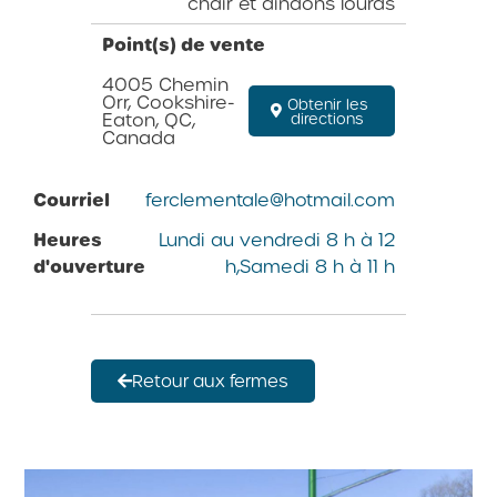
chair et dindons lourds
Point(s) de vente
4005 Chemin
Orr, Cookshire-
Obtenir les
Eaton, QC,
directions
Canada
Courriel
ferclementale@hotmail.com
Heures
Lundi au vendredi 8 h à 12
d'ouverture
h,Samedi 8 h à 11 h
Retour aux fermes