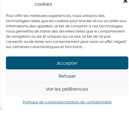
cookies
Pour offrir les meilleures expériences, nous utilisons des
technologies telles que les cookies pour stocker et/ou accéder aux
Famille
Famille
Famille
Famille
informations des appareils. Le fait de consentir à ces technologies
nous permettra de traiter des données telles que le comportement
Maurice
Clément
Destrijker
Michaud
de navigation ou les ID uniques sur ce site. Le fait de ne pas
consentir ou de retirer son consentement peut avoir un effet négatif
sur certaines caractéristiques et fonctions.
Élevage
Ferme
Avibeau
Ferme
M
Clémentale
inc.
BioProvieden
Maurice
inc.
inc.
Accepter
Refuser
Voir les préférences
© 2026 Tous droits réservés. Fédération des producteurs d’oeufs
du Québec
Politique de confidentialité
Politique de cookies
Déclaration de confidentialité