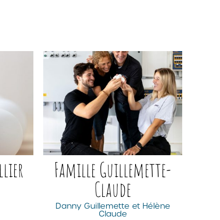
lier
Famille Guillemette-
Claude
Danny Guillemette et Hélène
Claude