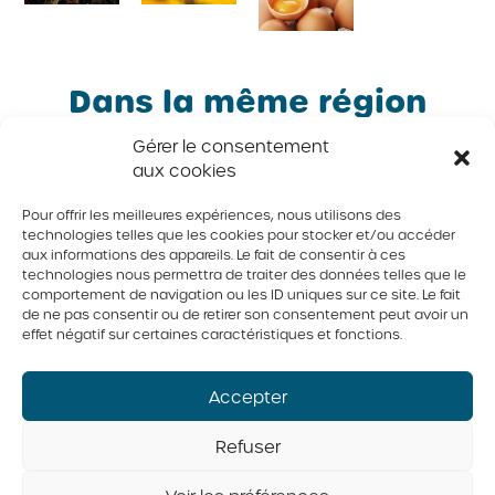
Dans la même région
Gérer le consentement
aux cookies
Pour offrir les meilleures expériences, nous utilisons des
Famille
Famille
Famille
Famille
technologies telles que les cookies pour stocker et/ou accéder
aux informations des appareils. Le fait de consentir à ces
Messier
Desroches
Choinière
Provost
technologies nous permettra de traiter des données telles que le
comportement de navigation ou les ID uniques sur ce site. Le fait
de ne pas consentir ou de retirer son consentement peut avoir un
9083-
Les
Ferme
Ferme
effet négatif sur certaines caractéristiques et fonctions.
6206
Entreprises
avicole
Provost
Québec
agricoles
Marie-
Agribec
inc.
André
Pierre inc.
inc.
Accepter
Desroches
inc.
Refuser