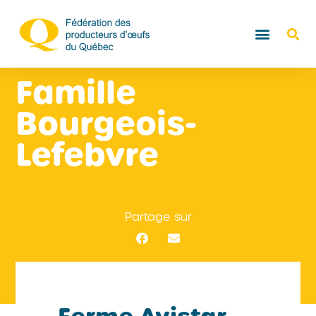
Famille
Bourgeois-
Lefebvre
Partage sur
Ferme Avistar