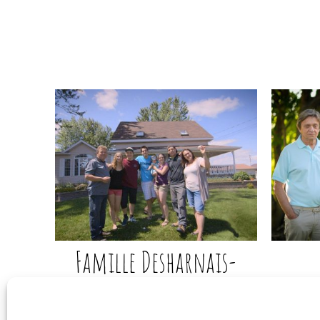
Famille Desharnais-
Lafrance
Co
Prince-Oeuf inc.