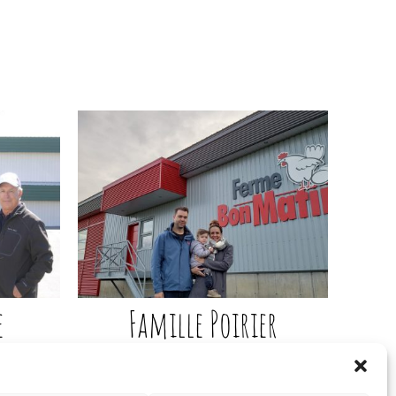
e
Famille Poirier
Ferme Bon Matin inc