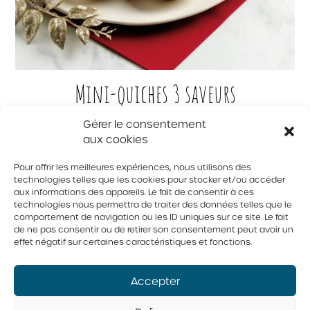
Mini-quiches 3 saveurs
Gérer le consentement
aux cookies
Pour offrir les meilleures expériences, nous utilisons des
1
2
3
technologies telles que les cookies pour stocker et/ou accéder
aux informations des appareils. Le fait de consentir à ces
technologies nous permettra de traiter des données telles que le
© 2026 Tous droits réservés. Fédération des producteurs d’oeufs
du Québec
comportement de navigation ou les ID uniques sur ce site. Le fait
de ne pas consentir ou de retirer son consentement peut avoir un
Politique de confidentialité
effet négatif sur certaines caractéristiques et fonctions.
Accepter